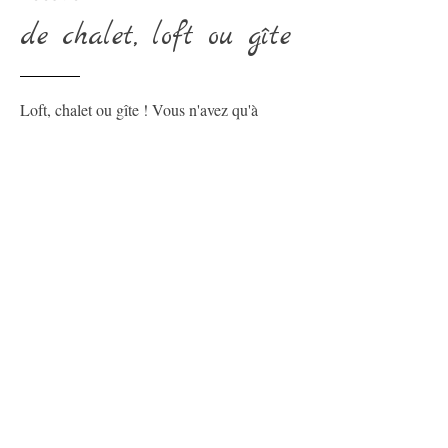
de chalet, loft ou gîte
Loft, chalet ou gîte ! Vous n'avez qu'à
choisir...
En savoir plus ou réserver
Contactez-nous
Prénom
Nom de famille