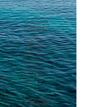
Dans ce
tarif ne sont pas
compris les spas
pour lesquels
vous sera
demandé un
supplément de
100€ par jour et
par spa et un
chèque de caution
de 100€ par spa
mis à votre
disposition .
Les spas sont a
réserver 48 h
avant votre
arrivée
Nous accueillons
des groupes qui