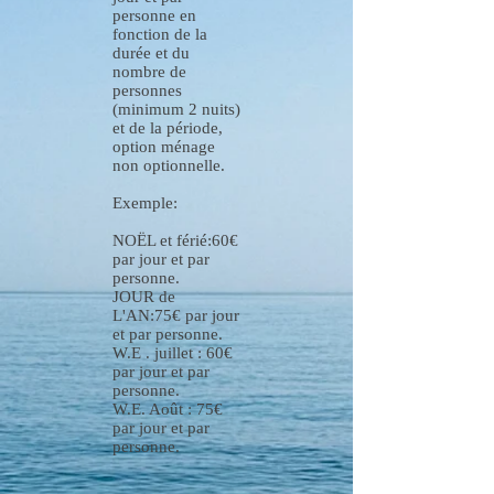
personne en
fonction de la
durée et du
nombre de
personnes
(minimum 2 nuits)
et de la période,
option ménage
non optionnelle.
Exemple:
NOËL et férié:60€
par jour et par
personne.
JOUR de
L'AN:75€ par jour
et par personne.
W.E . juillet : 60€
par jour et par
personne.
W.E. Août : 75€
par jour et par
personne.