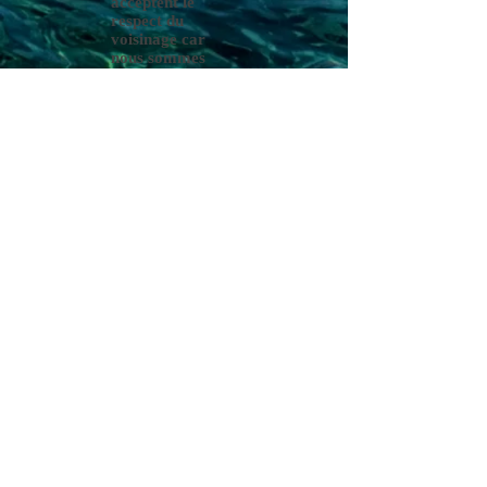
acceptent le
respect du
voisinage car
nous sommes
situé a la sorti
d'un village de
500 habitants
avec autour de la
villa des maisons
voisines .
Musique calme.
Dans le cas d'un
événement
spécia
l (
anniversaire
,
mariage...) merci
de bien vouloir
nous contacter en
précisant la
nature de votre
séjour afin que
nous puissions
vous indiquer les
démarches à
suivre.